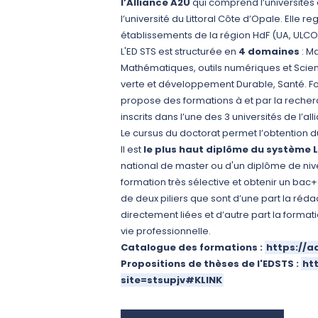
l’Alliance A2U
qui comprend l’universités d
l’université du Littoral Côte d’Opale. Elle
établissements de la région HdF (UA, ULCO, 
L'ED STS est structurée en
4 domaines
:
Ma
Mathématiques, outils numériques et Scien
verte et développement Durable,
Santé. Fo
propose des formations à et par la reche
inscrits dans l’une des 3 universités de l’all
Le cursus du doctorat permet l’obtention 
Il est
le plus haut diplôme du système 
national de master
ou d'un diplôme de niv
formation très sélective et obtenir un bac+
de deux piliers que sont d’une part la rédact
directement liées et d’autre part la formati
vie professionnelle.
Catalogue des formations :
https://a
Propositions de thèses de l'EDSTS :
ht
site=stsupjv#KLINK