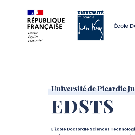
Aller à l’entête de page
Aller au menu principale
Aller au contenu principal
Aller à la recherche
Passer aux cookies
Aller au pied de page
École D
Université de Picardie Ju
EDSTS
L'École Doctorale Sciences Technologi