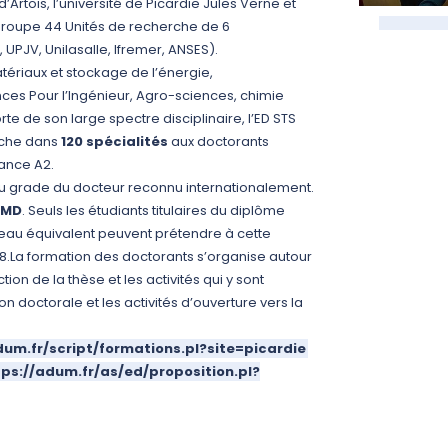
’Artois, l’université de Picardie Jules Verne et
 regroupe 44 Unités de recherche de 6
UPJV, Unilasalle, Ifremer, ANSES).
tériaux et stockage de l’énergie,
ces Pour l’Ingénieur, Agro-sciences, chimie
rte de son large spectre disciplinaire, l’ED STS
rche dans
120 spécialités
aux doctorants
iance A2.
du grade du docteur reconnu internationalement.
LMD
.
Seuls les étudiants titulaires du diplôme
eau équivalent
peuvent prétendre à cette
8.
La formation des doctorants s’organise autour
ion de la thèse et les activités qui y sont
on doctorale et les activités d’ouverture vers la
dum.fr/script/formations.pl?site=picardie
tps://adum.fr/as/ed/proposition.pl?